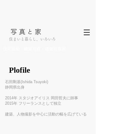
写真
家
と
住まいと暮らし、いろいろ
住宅撮影・建築写真・建築写真家
Plofile
石田剛基(Ishida Tsuyoki)
静岡県出身
2014年 スタジオアイリス 岡田哲夫に師事
2015年 フリーランスとして独立
建築、人物撮影を中心に活動の幅を広げている